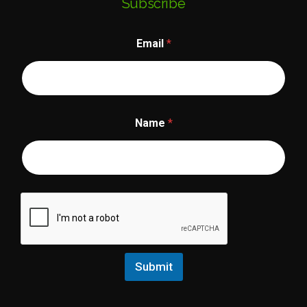
Subscribe
Email
*
N
Name
*
a
m
e
E
m
a
i
l
Submit