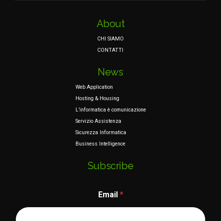
About
CHI SIAMO
CONTATTI
News
Web Application
Hosting & Housing
L’informatica è comunicazione
Servizio Assistenza
Sicurezza Informatica
Business Intelligence
Subscribe
*
Email
*
N
a
m