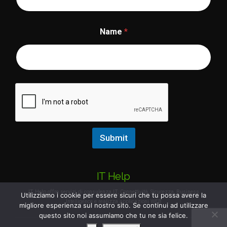
e
E
m
Name
*
a
i
l
Submit
IT Help
IT Help offre servizi di consulenza IT, Connettività, Sicurezza, Business
Utilizziamo i cookie per essere sicuri che tu possa avere la
Intelligence e realizza applicazioni WEB
migliore esperienza sul nostro sito. Se continui ad utilizzare
questo sito noi assumiamo che tu ne sia felice.